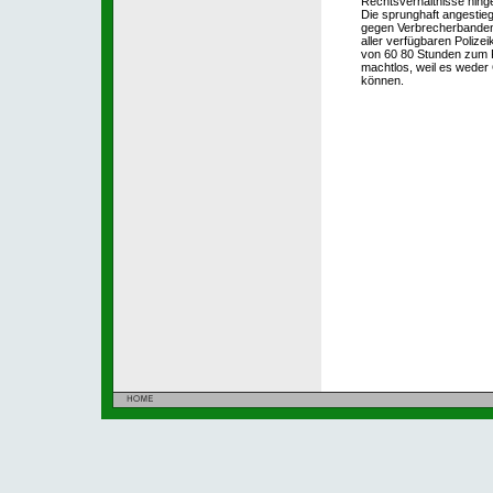
Rechtsverhältnisse hing
Die sprunghaft angestieg
gegen Verbrecherbanden,
aller verfügbaren Polizei
von 60 80 Stunden zum R
machtlos, weil es weder 
können.