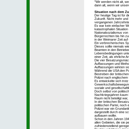
"Wir werden nicht alt, we
dann alt, wenn wir unser
Situation nach dem Z
Der heutige Tag ist für 
Zukunft. Nicht mehr und 
vergangenen Jahrzehnte
Es war kein einfacher W
katastrophalen Situatio
Nationalsozialismus von
Bürgerrechten bis hin zu
in der Weimarer Zeit auf
Ein verbrecherisches Sys
Dieses sollte niemals wie
Beamten in den Betriebe
Lebensbedingungen unte
einer Zeit, als ehrliche 
Die vier Besatzungsmächt
Auffassungen und Metho
Auffassungen wirkten si
Während die USA den Poli
Bestreben der britischen
Polizei nach englischem
Es entwickelte sich trot
Gewerkschaftsbewegung, d
soziale und gesellschaft
Doch selbst von politisc
Nachkriegsjahren kaum b
Raum nicht beteiligt war
In der britischen Besatz
politischen Partei, noch 
Polizei war ein Grundanli
dargestellt durch eine s
aufbauen wollte.
Schon in den Jahren 194
allen Gebieten, die sie 
zufriedenstellend gerege